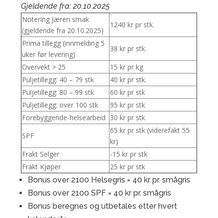
Gjeldende fra: 20.10.2025
Notering Jæren smak
1240 kr pr stk.
(gjeldende fra 20.10.2025)
Prima tillegg (innmelding 5
38 kr pr stk.
uker før levering)
Overvekt > 25
15 kr pr kg
Puljetillegg: 40 – 79 stk
40 kr pr stk.
Puljetillegg: 80 – 99 stk
60 kr pr stk
Puljetillegg: over 100 stk
95 kr pr stk
Forebyggende-helsearbeid
30 kr pr stk
65 kr pr stk (viderefakt 55
SPF
kr)
Frakt Selger
-15 kr pr stk
Frakt Kjøper
25 kr pr stk
Bonus over 2100 Helsegris = 40 kr pr. smågris
Bonus over 2100 SPF = 40 kr pr. smågris
Bonus beregnes og utbetales etter hvert