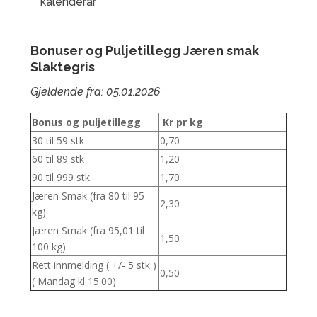
kalenderår
Bonuser og Puljetillegg Jæren smak
Slaktegris
Gjeldende fra: 05.01.2026
Bonus og puljetillegg
Kr pr kg
30 til 59 stk
0,70
60 til 89 stk
1,20
90 til 999 stk
1,70
Jæren Smak (fra 80 til 95
2,30
kg)
Jæren Smak (fra 95,01 til
1,50
100 kg)
Rett innmelding ( +/- 5 stk )
0,50
( Mandag kl 15.00)