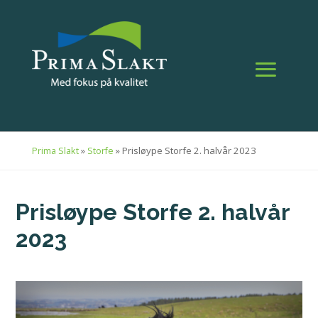
»
»
Prisløype Storfe 2. halvår 2023
Prima Slakt
Storfe
Prisløype Storfe 2. halvår
2023