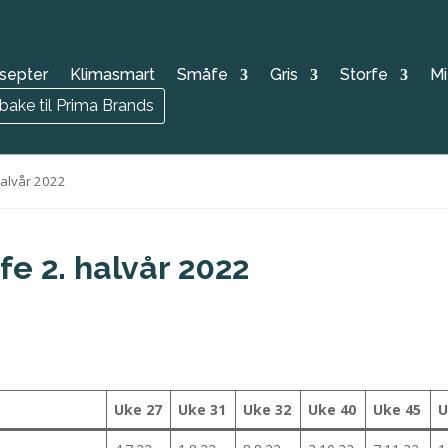
septer
Klimasmart
Småfe
Gris
Storfe
Mi
lbake til Prima Brands
halvår 2022
fe 2. halvår 2022
Uke 27
Uke 31
Uke 32
Uke 40
Uke 45
U