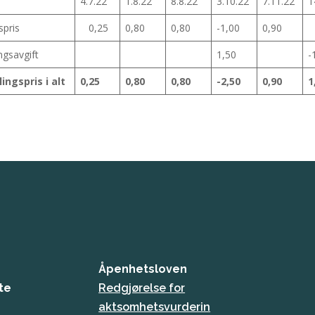
4.7.22
1.8.22
8.8.22
3.10.22
7.11.22
1
spris
0,25
0,80
0,80
-1,00
0,90
ngsavgift
1,50
-
ingspris i alt
0,25
0,80
0,80
-2,50
0,90
1
Åpenhetsloven
te
Redgjørelse for
aktsomhetsvurderin