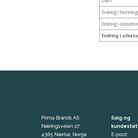
Dato
Endring i Notering
Endring i Omsetni
Endring i utbetal
Prima Brands AS
Salg og
Næringsveien 27
kundestøt
4365 Nærbø, Norge
E-post: