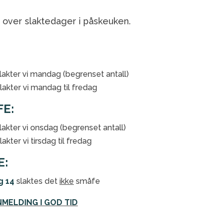
 over slaktedager i påskeuken.
lakter vi mandag (begrenset antall)
lakter vi mandag til fredag
FE:
akter vi onsdag (begrenset antall)
akter vi tirsdag til fredag
E:
g 14
slaktes det
ikke
småfe
NMELDING I GOD TID