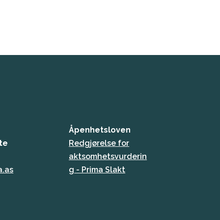
Åpenhetsloven
te
Redgjørelse for
aktsomhetsvurderin
a.as
g - Prima Slakt