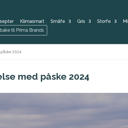
septer
Klimasmart
Småfe
Gris
Storfe
Mi
lbake til Prima Brands
d påske 2024
delse med påske 2024